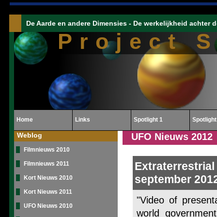
De Aarde en andere Dimensies - De werkelijkheid achter d
Project 
Home
Links
Spotlight 1
Spotlight
Weblog
UFO Nieuws 2012
Filmnieuws 2010
Extraterrestri
Filmnieuws 2011
september 201
Kort Nieuws 2010
Kort Nieuws 2011
"Video of presenta
UFO Nieuws 2010
world government