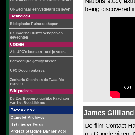
Nations study extra
Geschiedenis van de Evolutietheorie
being discovered in
Op weg naar een vegetarisch leven
Technologie
Biologische Ruimteschepen
De mooiste Ruimteschepen en
gevechten
Ufologie
Als UFO's bestaan - stel je voor...
Persoonlijke getuigenissen
UFO Documentaires
Zecharia Sitchin en de Twaalfde
Planeet
Wiki pagina's
De Zes Bovennatuurlijke Krachten
van het Boeddhisme
Bezoek ook
James Gilliland
Camelot Archives
Het nieuwe Forum
De film Contact Ha
Project Stargate Banner voor
op Google video. N