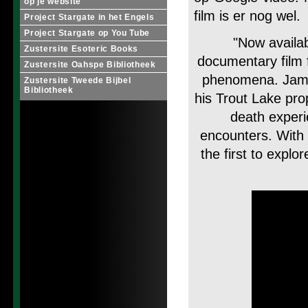
op je website
film is er nog wel.
Project Stargate in het Engels
Project Stargate op You Tube
"Now availa
Zustersite Esoteric Books
documentary film f
Zustersite Oahspe Bibliotheek
phenomena. James
Zustersite Tweede Bijbel
Bibliotheek
his Trout Lake pro
death experi
encounters. With 
the first to expl