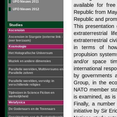
UFO Nieuws 2011
available for fr
UFO Nieuws 2012
Republic from May
Republic and promo
Studies
This presentation
Ascension
extraterrestrial 
Ascension in Stargate (externe link -
extraterrestrial ci
zeer leerzaam)
in terms of how
Kosmologie
Het Holografische Universum
propulsion systems
and/or space ti
Muziek en andere dimensies
international resp
Parallelle werelden, Multiversums en
Parallelle zelven
by governments an
Parallelle werelden, vervolg: in
Group, in the eco
verschillende religies
NATO member state
Tijdreizen in Science Fiction en
is examined, as is
werkelijkheid
Metafysica
Finally, a number 
De Godenaars en de Tovenaars
initiative by Sir E