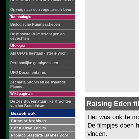
Geschiedenis van de Evolutietheorie
Op weg naar een vegetarisch leven
Technologie
Biologische Ruimteschepen
De mooiste Ruimteschepen en
gevechten
Ufologie
Als UFO's bestaan - stel je voor...
Persoonlijke getuigenissen
UFO Documentaires
Zecharia Sitchin en de Twaalfde
Planeet
Wiki pagina's
De Zes Bovennatuurlijke Krachten
Raising Eden fi
van het Boeddhisme
Bezoek ook
Het was ook te mo
Camelot Archives
De filmpjes doen h
Het nieuwe Forum
vinden.
Project Stargate Banner voor