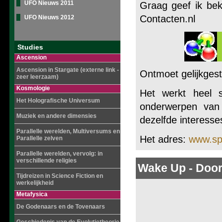
UFO Nieuws 2011
Graag geef ik be
Contacten.nl
UFO Nieuws 2012
Studies
Ascension
Ascension in Stargate (externe link -
Ontmoet gelijkgest
zeer leerzaam)
Kosmologie
Het werkt heel s
Het Holografische Universum
onderwerpen van
Muziek en andere dimensies
dezelfde interesse
Parallelle werelden, Multiversums en
Het adres:
www.spi
Parallelle zelven
Parallelle werelden, vervolg: in
verschillende religies
Wake Up - Door
Tijdreizen in Science Fiction en
werkelijkheid
Metafysica
De Godenaars en de Tovenaars