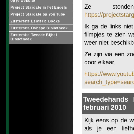
op je website
Ze stonde
Project Stargate in het Engels
https://projectsta
Project Stargate op You Tube
Zustersite Esoteric Books
Ik ga de links ni
Zustersite Oahspe Bibliotheek
filmpjes te zien 
Zustersite Tweede Bijbel
Bibliotheek
weer niet beschikb
Ze zijn via een z
door elkaar
https://www.youtu
search_type=searc
Tweedehands E
februari 2010
Kijk eens op de 
als je een lief