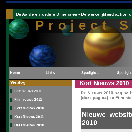
De Aarde en andere Dimensies - De werkelijkheid achter d
Project 
Home
Links
Spotlight 1
Spotlight
Weblog
Kort Nieuws 2010
Filmnieuws 2010
De Nieuws 2010 pagina is
(deze pagina) en Film nie
Filmnieuws 2011
Kort Nieuws 2010
Nieuwe website
Kort Nieuws 2011
2010
UFO Nieuws 2010