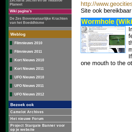
Zecharia Sitchin en de Twaalfde
http://www.geociti
Planeet
Site ook bereikbaa
Wiki pagina's
De Zes Bovennatuurlijke Krachten
Wormhole (Wiki
van het Boeddhisme
I
Weblog
f
t
Filmnieuws 2010
m
Filmnieuws 2011
I
Kort Nieuws 2010
one mouth to the ot
Kort Nieuws 2011
UFO Nieuws 2010
UFO Nieuws 2011
UFO Nieuws 2012
Bezoek ook
Camelot Archives
Het nieuwe Forum
Project Stargate Banner voor
op je website