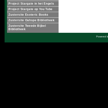
Project Stargate in het Engels
Project Stargate op You Tube
Zustersite Esoteric Books
Zustersite Oahspe Bibliotheek
Zustersite Tweede Bijbel
Bibliotheek
Powered by