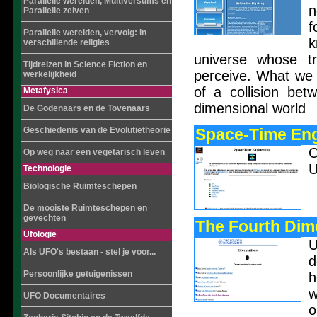
Parallelle werelden, Multiversums en
n
Parallelle zelven
f
Parallelle werelden, vervolg: in
k
verschillende religies
universe whose t
Tijdreizen in Science Fiction en
perceive. What we 
werkelijkheid
of a collision bet
Metafysica
dimensional world
De Godenaars en de Tovenaars
Geschiedenis van de Evolutietheorie
Space-Time Eng
O
Op weg naar een vegetarisch leven
U
Technologie
Biologische Ruimteschepen
De mooiste Ruimteschepen en
gevechten
The Fourth Dim
Ufologie
U
Als UFO's bestaan - stel je voor...
d
Persoonlijke getuigenissen
h
w
UFO Documentaires
o