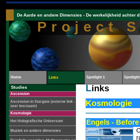
De Aarde en andere Dimensies - De werkelijkheid achter d
Project 
Home
Spotlight 1
Spotlight
Links
Links
Studies
Ascension
Kosmologie
Ascension in Stargate (externe link -
zeer leerzaam)
Kosmologie
Engels - Before
Het Holografische Universum
C
Muziek en andere dimensies
r