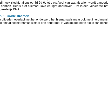
 zijn ook slechte aliens op 4d 5d 6d et c etc. Veel van wat als alien wordt aange
 hebben. Het is niet allemaal love en light daarboven. Dat is een verkeerde n
geestelijk DNA.
n / Lucide dromen
 uittreden overlapt met het onderwerp het hiernamaals maar ook met interdimen
lfde omdat het hiernamaals maar een onderdeel is van de gebieden die je kan bezoe