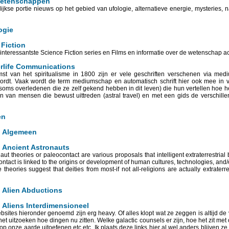
etenschappen
ijkse portie nieuws op het gebied van ufologie, alternatieve energie, mysteries,
ogie
Fiction
interessantste Science Fiction series en Films en informatie over de wetenschap ac
rlife Communications
t van het spiritualisme in 1800 zijn er vele geschriften verschenen via mediu
rdt. Vaak wordt de term mediumschap en automatisch schrift hier ook mee in 
oms overledenen die ze zelf gekend hebben in dit leven) die hun vertellen hoe het
en van mensen die bewust uittreden (astral travel) en met een gids de verschill
en
. Algemeen
 Ancient Astronauts
aut theories or paleocontact are various proposals that intelligent extraterrestrial
contact is linked to the origins or development of human cultures, technologies, and/o
theories suggest that deities from most-if not all-religions are actually extraterr
 Alien Abductions
 Aliens Interdimensioneel
bsites hieronder genoemd zijn erg heavy. Of alles klopt wat ze zeggen is altijd de
et uitzoeken hoe dingen nu zitten. Welke galactic counsels er zijn, hoe het zit m
op onze aarde uitoefenen etc etc. Ik plaats deze links hier al wel anders blijven ze