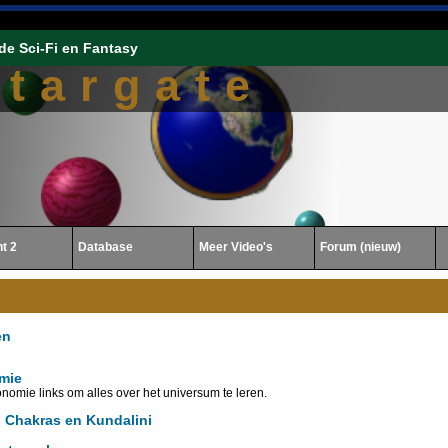
de Sci-Fi en Fantasy
Stargate
ht 2
Database
Meer Video's
Forum (nieuw)
en
mie
nomie links om alles over het universum te leren.
 Chakras en Kundalini