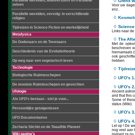
Parallelle werelden, Multiversums en Parallelle
♢ Grens w
zelven
Voor uw dagel
enz..
Parallelle werelden, vervolg: in verschillende
♢ Kosmol
religies
♢ Science 
Tijdreizen in Science Fiction en werkelijkheid
Links naar de 
Metafysica
♢ The Afte
De Godenaars en de Tovenaars
Met de opkoms
beschreven wo
Geschiedenis van de Evolutietheorie
hiernamaals (s
ook geschrift
Op weg naar een vegetarisch leven
hebben.
Technologie
♢ Tijdreiz
Biologische Ruimteschepen
♢ UFO's 1
De mooiste Ruimteschepen en gevechten
♢ UFO's 2.
Ufologie
Ancient astron
and that this 
Als UFO's bestaan - stel je voor...
Some of these 
status (Wiki).
Persoonlijke getuigenissen
♢ UFO's 3.
UFO Documentaires
♢ UFO's 4.
Let op ! De we
Zecharia Sitchin en de Twaalfde Planeet
nog veel aan h
Wiki pagina's
invloed ze nu 