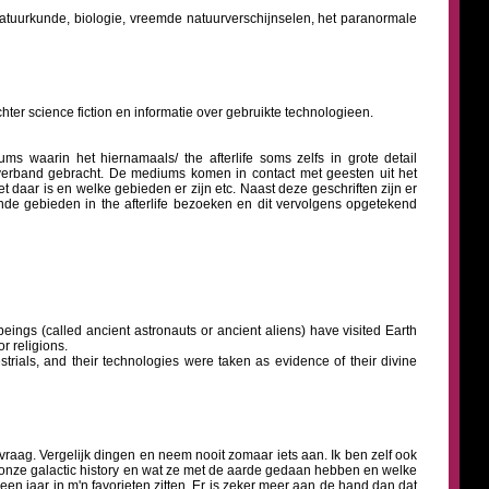
 natuurkunde, biologie, vreemde natuurverschijnselen, het paranormale
hter science fiction en informatie over gebruikte technologieen.
ms waarin het hiernamaals/ the afterlife soms zelfs in grote detail
verband gebracht. De mediums komen in contact met geesten uit het
 daar is en welke gebieden er zijn etc. Naast deze geschriften zijn er
ende gebieden in the afterlife bezoeken en dit vervolgens opgetekend
 beings (called ancient astronauts or ancient aliens) have visited Earth
r religions.
estrials, and their technologies were taken as evidence of their divine
 vraag. Vergelijk dingen en neem nooit zomaar iets aan. Ik ben zelf ook
et onze galactic history en wat ze met de aarde gedaan hebben en welke
 een jaar in m'n favorieten zitten. Er is zeker meer aan de hand dan dat