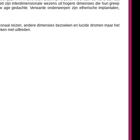
duid zijn interdimensionale wezens uit hogere dimensies die hun greep
ew age gedachte. Verwante onderwerpen zijn etherische implantaten,
sionaal reizen, andere dimensies bezoeken en lucide dromen maar het
ken met uittreden.