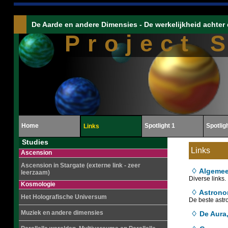
De Aarde en andere Dimensies - De werkelijkheid achter 
Project 
Home
Spotlight 1
Spotlig
Links
Studies
Links
Ascension
Ascension in Stargate (externe link - zeer
♢ Algeme
leerzaam)
Diverse links.
Kosmologie
♢ Astrono
Het Holografische Universum
De beste astro
Muziek en andere dimensies
♢ De Aura,