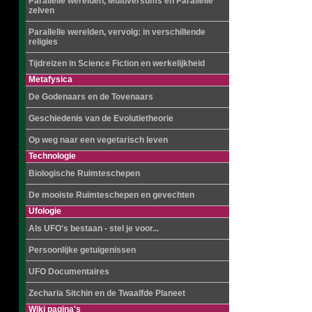
Parallelle werelden, Multiversums en Parallelle
zelven
Parallelle werelden, vervolg: in verschillende
religies
Tijdreizen in Science Fiction en werkelijkheid
Metafysica
De Godenaars en de Tovenaars
Geschiedenis van de Evolutietheorie
Op weg naar een vegetarisch leven
Technologie
Biologische Ruimteschepen
De mooiste Ruimteschepen en gevechten
Ufologie
Als UFO's bestaan - stel je voor...
Persoonlijke getuigenissen
UFO Documentaires
Zecharia Sitchin en de Twaalfde Planeet
Wiki pagina's