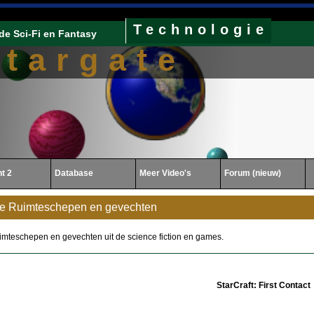
Technologie
de Sci-Fi en Fantasy
Stargate
ht 2
Database
Meer Video's
Forum (nieuw)
e Ruimteschepen en gevechten
imteschepen en gevechten uit de science fiction en games.
StarCraft: First Contact