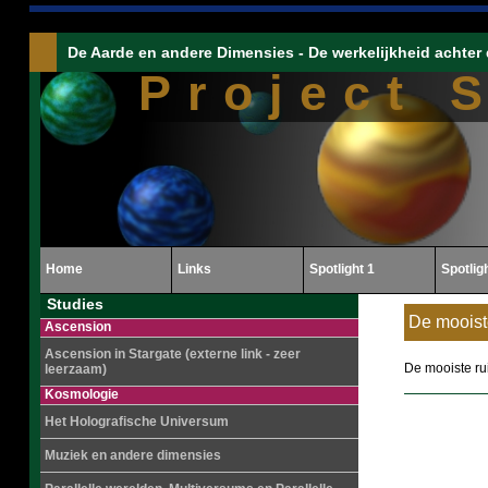
De Aarde en andere Dimensies - De werkelijkheid achter 
Project 
Home
Links
Spotlight 1
Spotlig
Studies
De mooist
Ascension
Ascension in Stargate (externe link - zeer
De mooiste ru
leerzaam)
Kosmologie
Het Holografische Universum
Muziek en andere dimensies