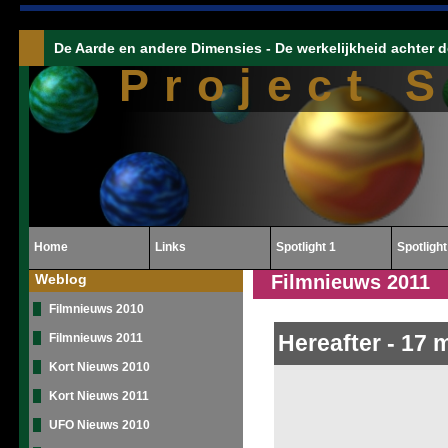
De Aarde en andere Dimensies - De werkelijkheid achter d
Project 
Home
Links
Spotlight 1
Spotlight
Weblog
Filmnieuws 2011
Filmnieuws 2010
Hereafter
-
17 m
Filmnieuws 2011
Kort Nieuws 2010
Kort Nieuws 2011
UFO Nieuws 2010