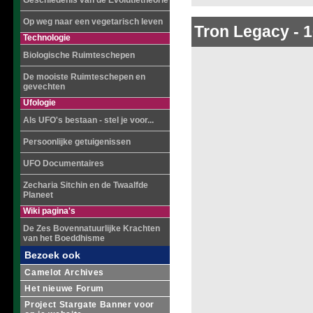
Geschiedenis van de Evolutietheorie
Op weg naar een vegetarisch leven
Tron Legacy
-
1
Technologie
Biologische Ruimteschepen
De mooiste Ruimteschepen en
gevechten
Ufologie
Als UFO's bestaan - stel je voor...
Persoonlijke getuigenissen
UFO Documentaires
Zecharia Sitchin en de Twaalfde
Planeet
Wiki pagina's
De Zes Bovennatuurlijke Krachten
van het Boeddhisme
Bezoek ook
Camelot Archives
Het nieuwe Forum
Project Stargate Banner voor