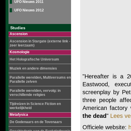
UFO Nieuws 2011
UFO Nieuws 2012
Studies
Ascension
Ascension in Stargate (externe link -
zeer leerzaam)
Kosmologie
Het Holografische Universum
Muziek en andere dimensies
"Hereafter is a 
Parallelle werelden, Multiversums en
Parallelle zelven
Eastwood, execu
Parallelle werelden, vervolg: in
screenplay by Pete
verschillende religies
three people aff
Tijdreizen in Science Fiction en
American factory
werkelijkheid
Metafysica
the dead
"
Lees ver
De Godenaars en de Tovenaars
Officiele website:
h